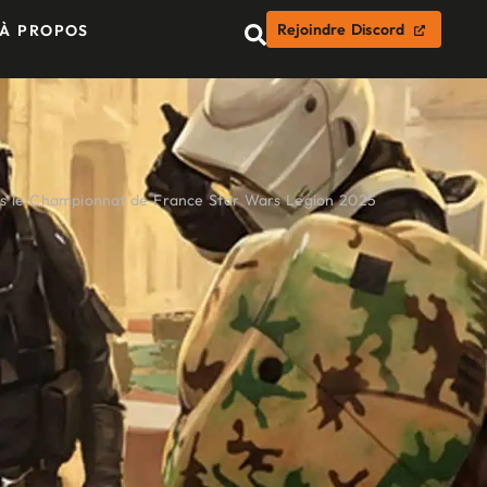
Rejoindre Discord
À PROPOS
près le Championnat de France Star Wars Legion 2025