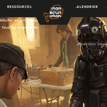
RESSOURCES
CALENDRIER
débuter ou progresser.
 tous les niveaux de
Illustration d’a