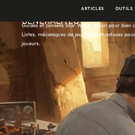
ARTICLES
OUTILS
Accueil
»
Articles
»
Généralités
GÉNÉRALITÉS
Guides et conseils Star Wars Legion pour bien 
Listes, mécaniques de jeu, méta et astuces pour
joueurs.