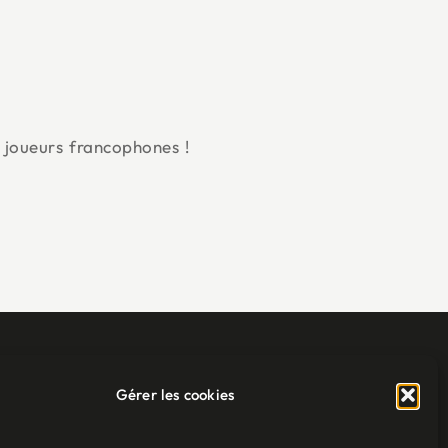
 joueurs francophones !
IRON SQUADRON
NOUS SUIVRE
Gérer les cookies
À propos
Contributeurs