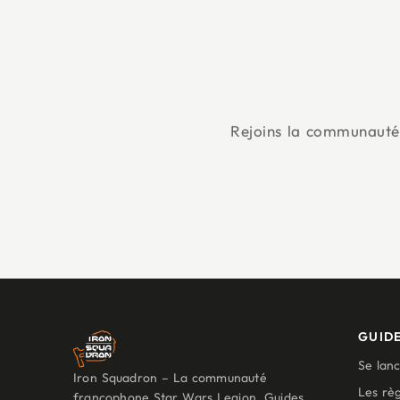
Rejoins la communauté 
GUIDE
Se lan
Iron Squadron – La communauté
Les règ
francophone Star Wars Legion. Guides,