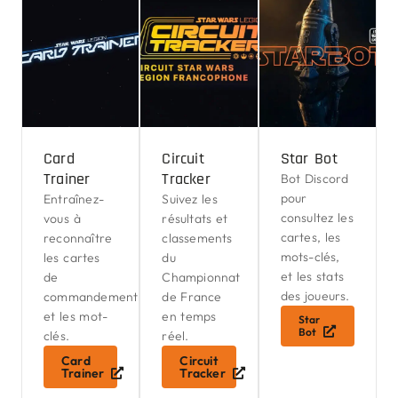
Card
Circuit
Star Bot
Trainer
Tracker
Bot Discord
pour
Entraînez-
Suivez les
consultez les
vous à
résultats et
cartes, les
reconnaître
classements
mots-clés,
les cartes
du
et les stats
de
Championnat
des joueurs.
commandement
de France
et les mot-
en temps
Star
Bot
clés.
réel.
Card
Circuit
Trainer
Tracker