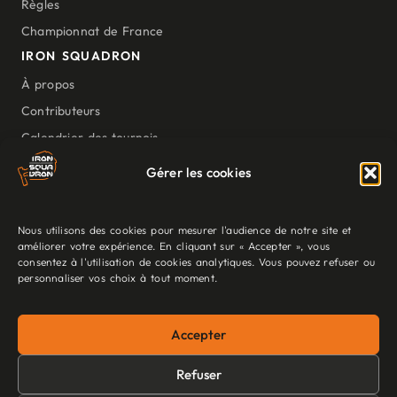
Règles
Championnat de France
IRON SQUADRON
À propos
Contributeurs
Calendrier des tournois
Nos outils
Gérer les cookies
Ressources
NOUS SUIVRE
Nous utilisons des cookies pour mesurer l'audience de notre site et
améliorer votre expérience. En cliquant sur « Accepter », vous
consentez à l'utilisation de cookies analytiques. Vous pouvez refuser ou
personnaliser vos choix à tout moment.
Mentions légales
·
Politique de confidentialité
·
Politique de Cookies
Accepter
©2026 Iron Squadron – Association loi 1901 · Star Wars Legion
Refuser
communauté francophone