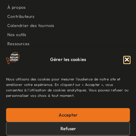
À propos
Contributeurs
Calendrier des tournois
Nos outils
Ressources
NOUS SUIVRE
Gérer les cookies
Nous utilisons des cookies pour mesurer l'audience de notre site et
améliorer votre expérience. En cliquant sur « Accepter », vous
Mentions légales
·
Politique de confidentialité
·
Politique de Cookies
consentez à l'utilisation de cookies analytiques. Vous pouvez refuser ou
personnaliser vos choix à tout moment.
©2026 Iron Squadron – Association loi 1901 · Star Wars Legion
communauté francophone
Accepter
Refuser