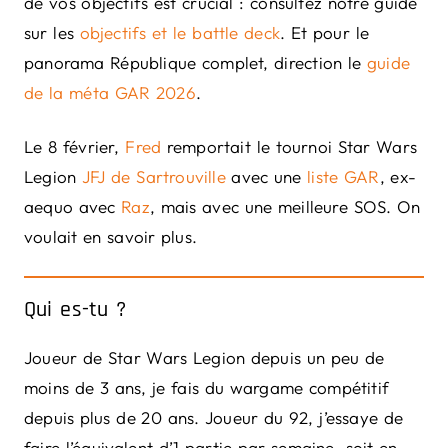
de vos objectifs est crucial : consultez notre guide
sur les
objectifs et le battle deck
. Et pour le
panorama République complet, direction le
guide
de la méta GAR 2026
.
Le 8 février,
Fred
remportait le tournoi Star Wars
Legion
JFJ de Sartrouville
avec une
liste GAR
, ex-
aequo avec
Raz
, mais avec une meilleure SOS. On
voulait en savoir plus.
Qui es-tu ?
Joueur de Star Wars Legion depuis un peu de
moins de 3 ans, je fais du wargame compétitif
depuis plus de 20 ans. Joueur du 92, j’essaye de
faire l’équivalent d’1 partie par semaine, soit en