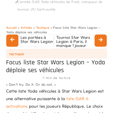
L’armée GAR Yoda véhicules de Fred, vainqueur du
tournoi JFJ Sartrouville
Accueil
»
Articles
»
Tactique
»
Focus liste Star Wars Legion –
Yoda déploie ses véhicules
Les portées à
Tournoi Star Wars
Star Wars Legion
Legion à Paris, il
manque 1 joueur
TACTIQUE
Focus liste Star Wars Legion – Yoda
déploie ses véhicules
7 min de lecture
« Don’t try. Do it. Or do not. »
Cette liste Yoda véhicules à Star Wars Legion est
une alternative puissante à la
liste GAR 6
activations
pour les joueurs République. Le choix